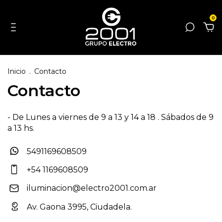
0
Inicio
.
Contacto
Contacto
- De Lunes a viernes de 9 a 13 y 14 a 18 . Sábados de 9
a 13 hs.
5491169608509
+54 1169608509
iluminacion@electro2001.com.ar
Av. Gaona 3995, Ciudadela.