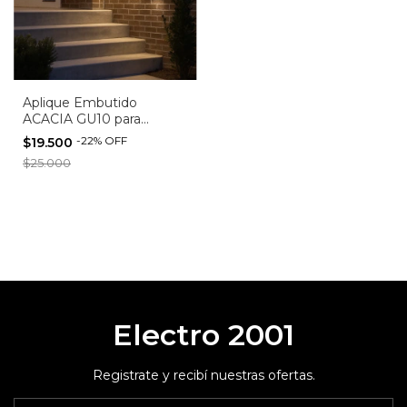
Aplique Embutido
ACACIA GU10 para
Escaleras - Aluminio y
-
22
%
OFF
$19.500
Blanco o Negro
$25.000
Electro 2001
Registrate y recibí nuestras ofertas.