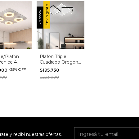
Envío gratis
Sin stock
ue/Plafón
Plafon Triple
enice 4
Cuadrado Oregon
 Dimerizable
Led 58w Cálido
-
25
%
OFF
.000
$195.730
 Blanco o
Techo
000
$233.000
o
rate y recibí nuestras ofertas.