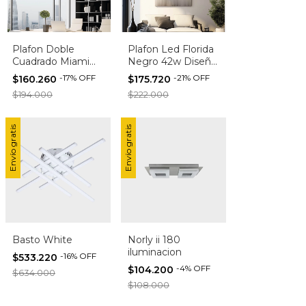
Plafon Doble
Plafon Led Florida
Cuadrado Miami
Negro 42w Diseño
Led 48w Luz
Moderno
-
17
%
OFF
-
21
%
OFF
$160.260
$175.720
cálida Techo
Tendencia Dab
$194.000
$222.000
Envío gratis
Envío gratis
Basto White
Norly ii 180
iluminacion
-
16
%
OFF
$533.220
-
4
%
OFF
$104.200
$634.000
$108.000