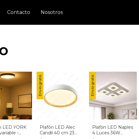
Contacto
Nosotros
o
Envío gratis
Envío gratis
ón LED YORK
Plafón LED Alec
Plafón LED Naples
variable -
Candil 40 cm 23W
4 Luces 36W
o, Negro o
Blanco y Madera
Dimerizable