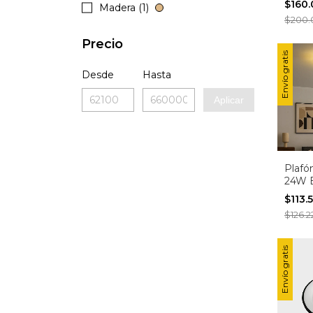
$160
Madera (1)
Made
$200.
Precio
Envío gratis
Desde
Hasta
Aplicar
Plafó
24W 
- Dis
$113.
Deco 
$126.2
Envío gratis