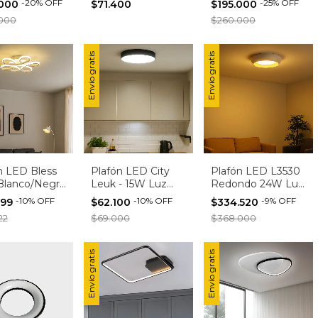
-
20
%
OFF
-
25
%
OFF
.000
$71.400
$195.000
ra
3000K
Blanco | Diseño
000
$260.000
Moderno
Envío gratis
Envío gratis
n LED Bless
Plafón LED City
Plafón LED L3530
Blanco/Negro
Leuk - 15W Luz
Redondo 24W Luz
eño Moderno
Interior Techo
Cálida - Color
-
10
%
OFF
-
10
%
OFF
-
9
%
OFF
599
$62.100
$334.520
para Interior
Moderno Luz
Negro o Blanco
22
$69.000
$368.000
dinámica (Neutro-
Cálido-Frío)
Envío gratis
Envío gratis