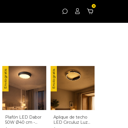
0
Envío gratis
Envío gratis
Plafón LED Dabor
Aplique de techo
50W Ø40 cm -
LED Circuluz Luz
Techo Moderno en
Cálida, Neutra o