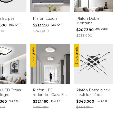
n Eclipse
Plafón Luzora
Plafon Doble
Montana
-
16
%
OFF
-
12
%
OFF
.600
$213.550
Redondos Led
-
11
%
OFF
$207.380
000
$243.000
48w Luz Cálida
$233.000
Negro
Envío gratis
Envío gratis
n LED Texas
Plafon LED
Plafón Basto black
Negro
redondo - Gaza S -
Leuk luz cálida
Blanco
-
9
%
OFF
-
14
%
OFF
-
23
%
OFF
.360
$321.160
$343.000
000
$374.000
$448.000