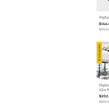
Plafo
$144
$172.
Envío gratis
Plafó
42w 
$202
$222.