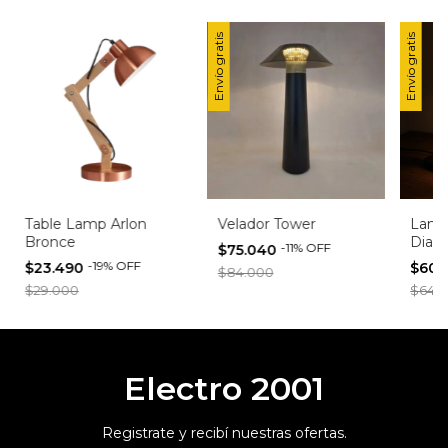
Envío gratis
Envío gratis
Table Lamp Arlon
Velador Tower
Lampa
Bronce
Dian
-
11
%
OFF
$75.040
-
19
%
OFF
$23.490
$60.
$84.000
$29.000
$64.
Electro 2001
Registrate y recibí nuestras ofertas.