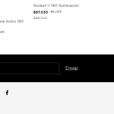
Rocket II 180 Iluminación
-
3
%
OFF
$67.030
$69.000
ra Acero 180
Mona 4 Candi
-
8
$102.460
OFF
$111.000