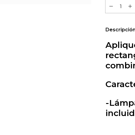
Descripció
Apliqu
rectan
combi
Caracte
-Lámpa
inclui