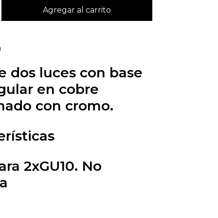
n
e dos luces con base
gular en cobre
nado con cromo.
rísticas
ra 2xGU10. No
da