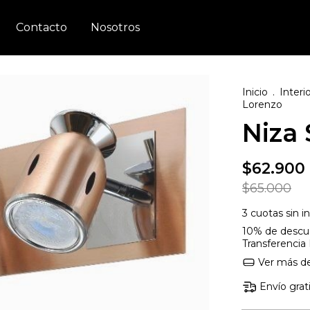
Contacto
Nosotros
Inicio
.
Interi
Lorenzo
Niza
$62.900
$65.000
3
cuotas sin i
10% de descu
Transferencia
Ver más de
Envío grat