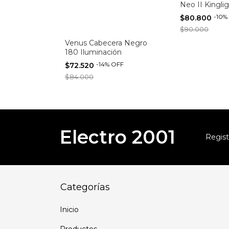
Neo II Kingli
-
10
%
$80.800
$90.000
 Acero King
Venus Cabecera Negro
180 Iluminación
FF
-
14
%
OFF
$72.520
$84.000
Electro 2001
Regist
Categorías
Inicio
Productos