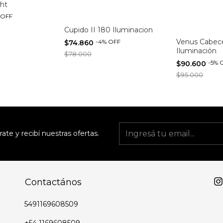
ght
OFF
Cupido II 180 Iluminacion
Venus Cabece
-
4
%
OFF
$74.860
Iluminación
$78.000
-
5
%
$90.600
$95.000
rate y recibí nuestras ofertas.
Contactános
5491169608509
+54 1169608509