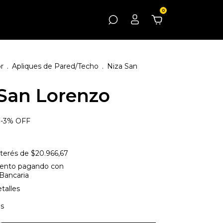
0
or
.
Apliques de Pared/Techo
.
Niza San
 San Lorenzo
-
3
%
OFF
nterés de
$20.966,67
ento
pagando con
 Bancaria
talles
is