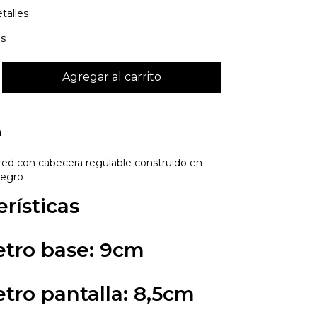
talles
is
n
red con cabecera regulable construido en
negro
rísticas
tro base: 9cm
tro pantalla: 8,5cm