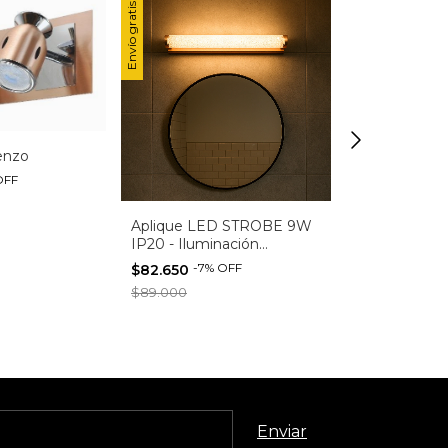
Envío gratis
Mutuo Candi
enzo
-
17
%
$31.540
OFF
$38.000
Aplique LED STROBE 9W
IP20 - Iluminación
Moderna para Baño o
-
7
%
OFF
$82.650
Espejo
$89.000