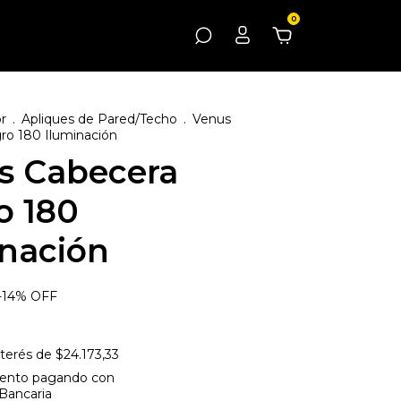
0
or
.
Apliques de Pared/Techo
.
Venus
ro 180 Iluminación
s Cabecera
o 180
inación
-
14
%
OFF
nterés de
$24.173,33
ento
pagando con
 Bancaria