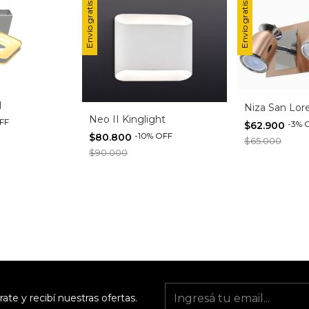
Envío gratis
Envío gratis
l
Niza San Lor
Neo II Kinglight
FF
-
3
%
$62.900
-
10
%
OFF
$80.800
$65.000
$90.000
rate y recibí nuestras ofertas.