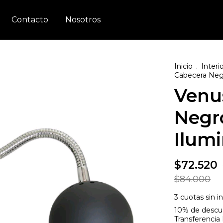
Contacto
Nosotros
Inicio
.
Interi
Cabecera Neg
Venu
Negr
Ilum
$72.520
$84.000
3
cuotas sin i
10% de descu
Transferencia