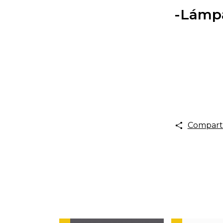
-Lámp
Compart