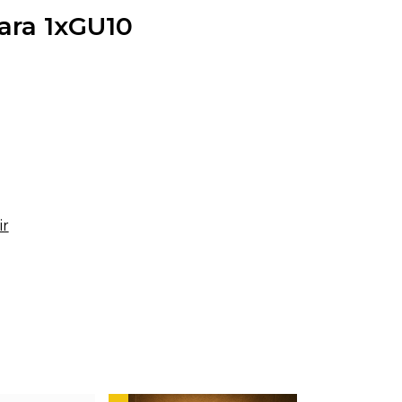
ara 1xGU10
ir