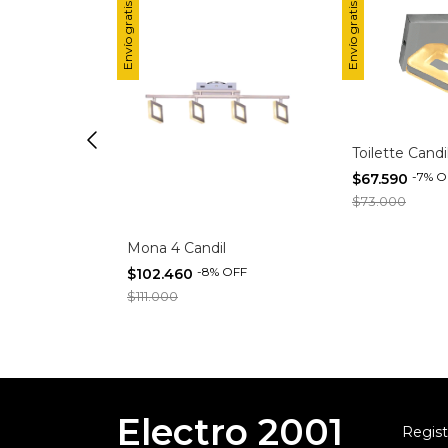
Envío gratis
Envío gratis
Toilette Candi
-
7
%
O
$67.590
$73.000
 Acero King
Mona 4 Candil
-
8
%
OFF
$102.460
FF
$111.000
Electro 2001
Regist